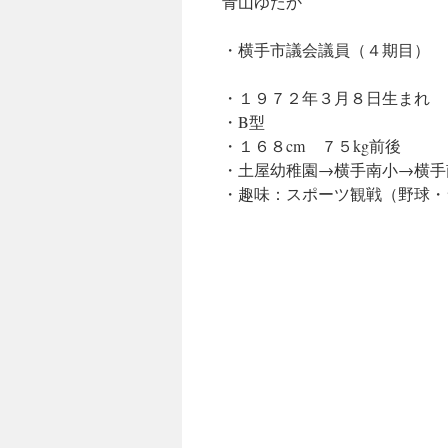
青山ゆたか
・横手市議会議員（４期目）
・１９７２年３月８日生まれ
・B型
・１６８cm ７５kg前後
・土屋幼稚園→横手南小→横手
・趣味：スポーツ観戦（野球・