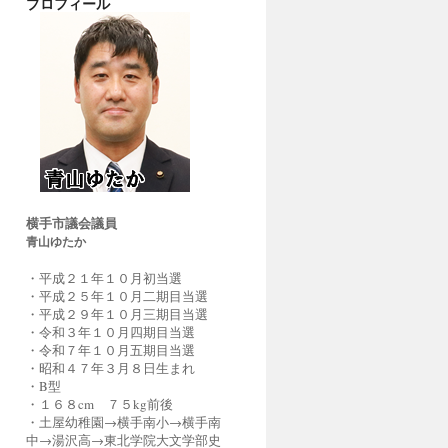
プロフィール
横手市議会議員
青山ゆたか
・平成２１年１０月初当選
・平成２５年１０月二期目当選
・平成２９年１０月三期目当選
・令和３年１０月四期目当選
・令和７年１０月五期目当選
・昭和４７年３月８日生まれ
・B型
・１６８cm ７５kg前後
・土屋幼稚園→横手南小→横手南
中→湯沢高→東北学院大文学部史