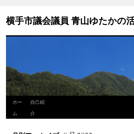
横手市議会議員 青山ゆたかの
ホー
自己紹
ム
介