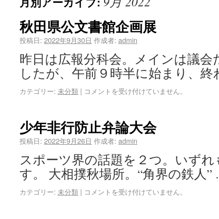
9月 2022
月別アーカイブ:
秋田県公文書館企画展
投稿日:
2022年9月30日
作成者:
admin
昨日は広報分科会。メインは議会
したが、午前９時半に始まり、終
カテゴリー:
未分類
|
コメントを受け付けていません。
少年非行防止弁論大会
投稿日:
2022年9月26日
作成者:
admin
スポーツ界の話題を２つ。いずれ
す。 大相撲秋場所。“角界の鉄人”
カテゴリー:
未分類
|
コメントを受け付けていません。