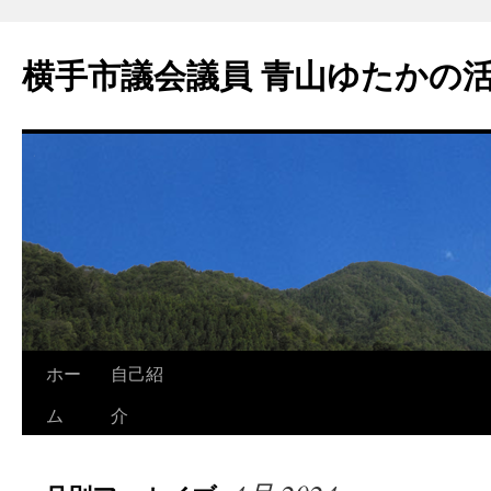
横手市議会議員 青山ゆたかの
ホー
自己紹
ム
介