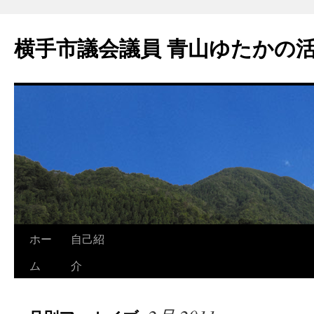
横手市議会議員 青山ゆたかの
ホー
自己紹
ム
介