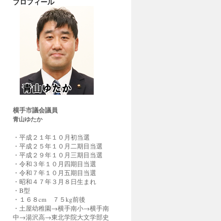
プロフィール
横手市議会議員
青山ゆたか
・平成２１年１０月初当選
・平成２５年１０月二期目当選
・平成２９年１０月三期目当選
・令和３年１０月四期目当選
・令和７年１０月五期目当選
・昭和４７年３月８日生まれ
・B型
・１６８cm ７５kg前後
・土屋幼稚園→横手南小→横手南
中→湯沢高→東北学院大文学部史