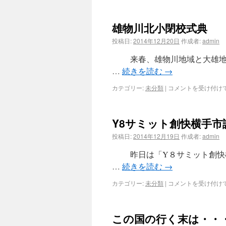
雄物川北小閉校式典
投稿日:
2014年12月20日
作成者:
admin
来春、雄物川地域と大雄地域
…
続きを読む
→
カテゴリー:
未分類
|
コメントを受け付け
Y8サミット創快横手市
投稿日:
2014年12月19日
作成者:
admin
昨日は「Y８サミット創快横
…
続きを読む
→
カテゴリー:
未分類
|
コメントを受け付け
この国の行く末は・・