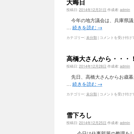
大晦日
投稿日:
2014年12月31日
作成者:
admin
今年の地方議会は、兵庫県議
…
続きを読む
→
カテゴリー:
未分類
|
コメントを受け付け
高橋大さんから・・・
投稿日:
2014年12月28日
作成者:
admin
先日、高橋大さんからお歳暮
…
続きを読む
→
カテゴリー:
未分類
|
コメントを受け付け
雪下ろし
投稿日:
2014年12月25日
作成者:
admin
今日は仕事部屋の整理をしよ