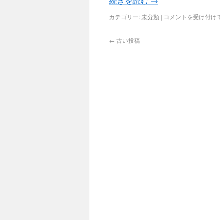
続きを読む
→
カテゴリー:
未分類
|
コメントを受け付け
←
古い投稿