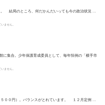
 結局のところ、何だかんだいっても今の政治状況 …
ていません。
館に集合。少年保護育成委員として、毎年恒例の「横手市
ていません。
００円）。バランスがとれています。 １２月定例 …