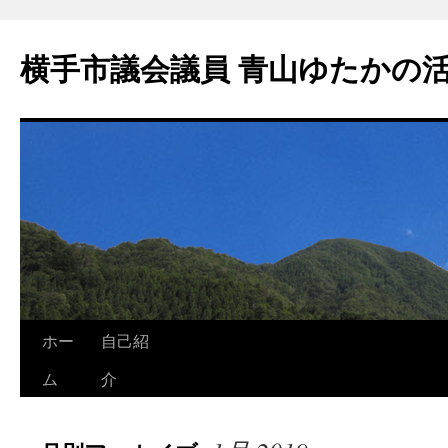
横手市議会議員 青山ゆたかの
ホー
自己紹
ム
介