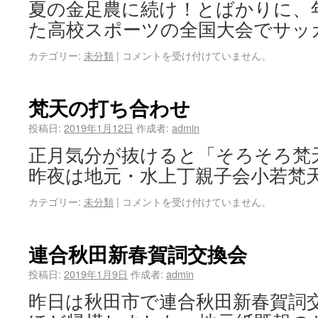
夏の金足農に続け！とばかりに、
た高校スポーツの全国大会でサッ
カテゴリー:
未分類
|
コメントを受け付けていません。
梵天の打ち合わせ
投稿日:
2019年1月12日
作成者:
admin
正月気分が抜けると「そろそろ梵
昨夜は地元・水上丁親子会小若梵天
カテゴリー:
未分類
|
コメントを受け付けていません。
連合秋田新春賀詞交換会
投稿日:
2019年1月9日
作成者:
admin
昨日は秋田市で連合秋田新春賀詞