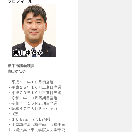
プロフィール
横手市議会議員
青山ゆたか
・平成２１年１０月初当選
・平成２５年１０月二期目当選
・平成２９年１０月三期目当選
・令和３年１０月四期目当選
・令和７年１０月五期目当選
・昭和４７年３月８日生まれ
・B型
・１６８cm ７５kg前後
・土屋幼稚園→横手南小→横手南
中→湯沢高→東北学院大文学部史