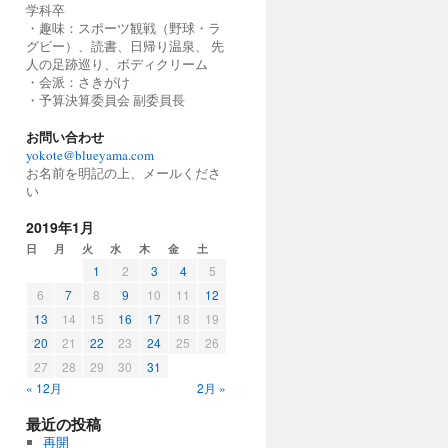
学科卒
・趣味：スポーツ観戦（野球・ラ
グビー）、読書、日帰り温泉、 先
人の足跡巡り、ボディクリーム
・会派：さきがけ
・予算決算委員会 副委員長
お問い合わせ
yokote@blueyama.com
お名前を明記の上、メールくださ
い
2019年1月
日
月
火
水
木
金
土
1
2
3
4
5
6
7
8
9
10
11
12
13
14
15
16
17
18
19
20
21
22
23
24
25
26
27
28
29
30
31
« 12月
2月 »
最近の投稿
再開