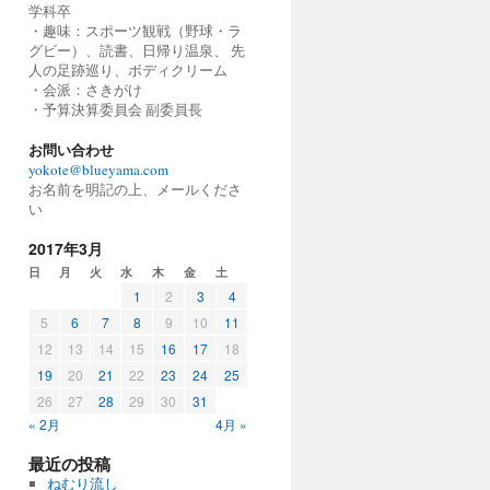
学科卒
・趣味：スポーツ観戦（野球・ラ
グビー）、読書、日帰り温泉、 先
人の足跡巡り、ボディクリーム
・会派：さきがけ
・予算決算委員会 副委員長
お問い合わせ
yokote@blueyama.com
お名前を明記の上、メールくださ
い
2017年3月
日
月
火
水
木
金
土
1
2
3
4
5
6
7
8
9
10
11
12
13
14
15
16
17
18
19
20
21
22
23
24
25
26
27
28
29
30
31
« 2月
4月 »
最近の投稿
ねむり流し