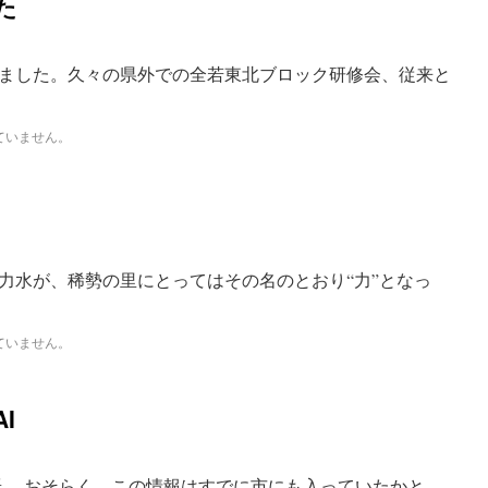
た
ました。久々の県外での全若東北ブロック研修会、従来と
ていません。
水が、稀勢の里にとってはその名のとおり“力”となっ
ていません。
I
 おそらく、この情報はすでに市にも入っていたかと …