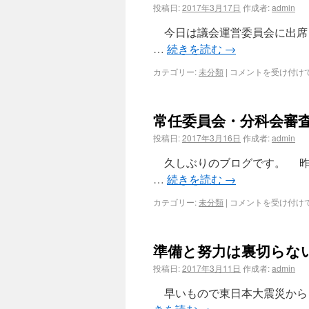
投稿日:
2017年3月17日
作成者:
admin
今日は議会運営委員会に出席
…
続きを読む
→
カテゴリー:
未分類
|
コメントを受け付け
常任委員会・分科会審
投稿日:
2017年3月16日
作成者:
admin
久しぶりのブログです。 昨
…
続きを読む
→
カテゴリー:
未分類
|
コメントを受け付け
準備と努力は裏切らな
投稿日:
2017年3月11日
作成者:
admin
早いもので東日本大震災から６