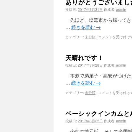
ありがとうございまし
投稿日:
2017年3月31日
作成者:
admin
先ほど、塩竃市から帰ってき
…
続きを読む
→
カテゴリー:
未分類
|
コメントを受け付け
天晴れです！
投稿日:
2017年3月28日
作成者:
admin
本割で弟弟子・高安がつけた力
…
続きを読む
→
カテゴリー:
未分類
|
コメントを受け付け
ベーシックインカムとA
投稿日:
2017年3月25日
作成者:
admin
今朝の地元紙 そして全国紙