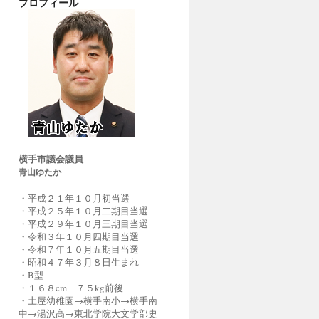
プロフィール
横手市議会議員
青山ゆたか
・平成２１年１０月初当選
・平成２５年１０月二期目当選
・平成２９年１０月三期目当選
・令和３年１０月四期目当選
・令和７年１０月五期目当選
・昭和４７年３月８日生まれ
・B型
・１６８cm ７５kg前後
・土屋幼稚園→横手南小→横手南
中→湯沢高→東北学院大文学部史