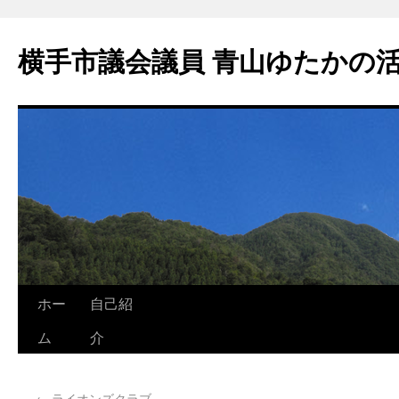
横手市議会議員 青山ゆたかの
ホー
自己紹
ム
介
←
ライオンズクラブ