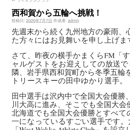
西和賀から五輪へ挑戦！
投稿日:
2020年7月7日
作成者:
admin
先週末から続く九州地方の豪雨、
た方々にはお見舞いを申し上げま
さて、昨夜の横手かまくらFM「
ャルゲストをお迎えしての放送で
隣、岩手県西和賀町から冬季五輪
トリースキーの田中ゆかり選手。
田中選手は沢内中で全国大会優勝
川大高に進み、そこでも全国大会
北海道でも全国大会優勝とすべて
一になっているすごい選手です。
「West Wakka Athlete Clu