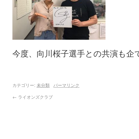
今度、向川桜子選手との共演も企
カテゴリー:
未分類
パーマリンク
←
ライオンズクラブ