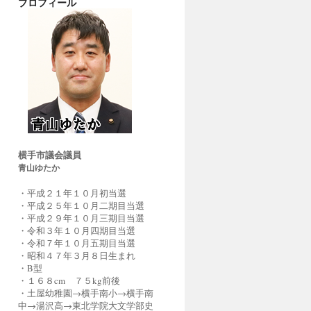
プロフィール
横手市議会議員
青山ゆたか
・平成２１年１０月初当選
・平成２５年１０月二期目当選
・平成２９年１０月三期目当選
・令和３年１０月四期目当選
・令和７年１０月五期目当選
・昭和４７年３月８日生まれ
・B型
・１６８cm ７５kg前後
・土屋幼稚園→横手南小→横手南
中→湯沢高→東北学院大文学部史