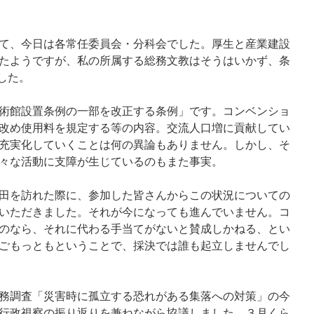
て、今日は各常任委員会・分科会でした。厚生と産業建設
たようですが、私の所属する総務文教はそうはいかず、条
した。
術館設置条例の一部を改正する条例」です。コンベンショ
改め使用料を規定する等の内容。交流人口増に貢献してい
充実化していくことは何の異論もありません。しかし、そ
々な活動に支障が生じているのもまた事実。
田を訪れた際に、参加した皆さんからこの状況についての
いただきました。それが今になっても進んでいません。コ
のなら、それに代わる手当てがないと賛成しかねる、とい
ごもっともということで、採決では誰も起立しませんでし
務調査「災害時に孤立する恐れがある集落への対策」の今
行政視察の振り返りを兼ねながら協議しました。３月くら