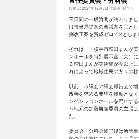
常任委員会・分科会
投稿日:
2024年12月5日
作成者:
admin
三日間の一般質問が終わりまし
は市当局提案の全議案を〇とし
例改正案を賛成ゼロで✕としま
それは、「横手市増田まんが美
ンホールを特別展示室（大）に
る増田まんが美術館が今以上に
れによって地域住民の方々の様
以前、市議会の議会報告会で増
改善を求める要望を幾度となく
ンベンションホールを廃止する
う地元の加藤勝義委員の主張は
た。
委員会・分科会終了後は所管事
後の進め方について、１０月の