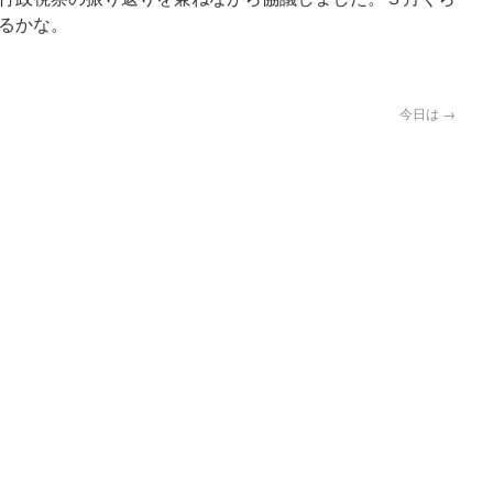
るかな。
今日は
→