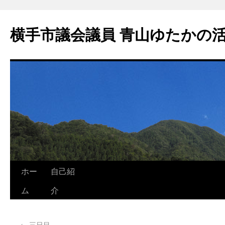
横手市議会議員 青山ゆたかの
ホー
自己紹
ム
介
←
三日目