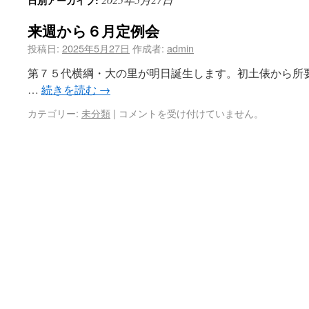
日別アーカイブ:
来週から６月定例会
投稿日:
2025年5月27日
作成者:
admin
第７５代横綱・大の里が明日誕生します。初土俵から所
…
続きを読む
→
カテゴリー:
未分類
|
コメントを受け付けていません。