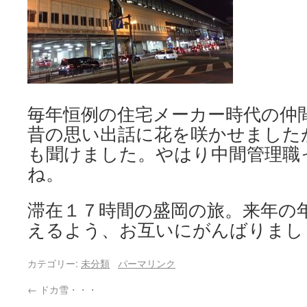
毎年恒例の住宅メーカー時代の仲
昔の思い出話に花を咲かせました
も聞けました。やはり中間管理職
ね。
滞在１７時間の盛岡の旅。来年の
えるよう、お互いにがんばりまし
カテゴリー:
未分類
パーマリンク
←
ドカ雪・・・