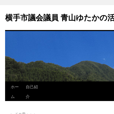
横手市議会議員 青山ゆたかの
ホー
自己紹
ム
介
←
ドカ雪・・・