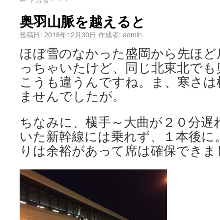
奥羽山脈を越えると
投稿日:
2018年12月30日
作成者:
admin
ほぼ雪のなかった盛岡から先ほど
っちゃいたけど、同じ北東北でも
こうも違うんですね。ま、寒さは
ませんでしたが。
ちなみに、横手～大曲が２０分遅
いた新幹線には乗れず、１本後に
りは余裕があって席は確保できま