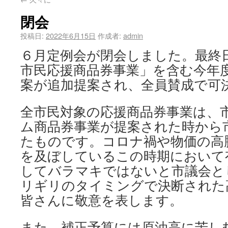
閉会
投稿日:
2022年6月15日
作成者:
admin
６月定例会が閉会しました。最終
市民応援商品券事業」を含む今年
案が追加提案され、全員賛成で可
全市民対象の応援商品券事業は、
ム商品券事業が提案された時から
たものです。コロナ禍や物価の高
を及ぼしているこの時期において
してバラマキではないと市議会と
リギリのタイミングで決断された
皆さんに敬意を表します。
また、補正予算には原油高に苦し