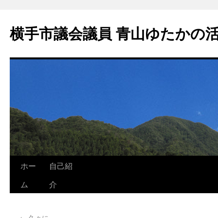
横手市議会議員 青山ゆたかの
ホー
自己紹
ム
介
←
久々に