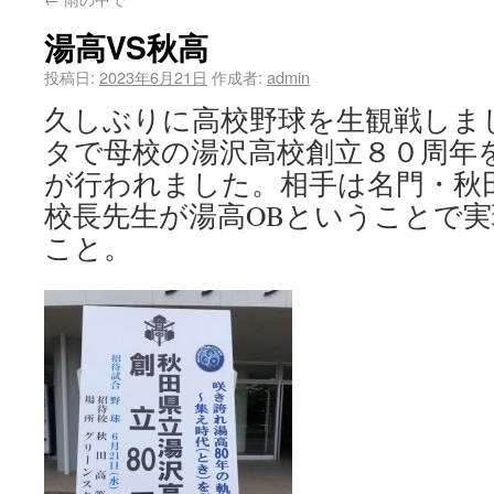
湯高VS秋高
投稿日:
2023年6月21日
作成者:
admin
久しぶりに高校野球を生観戦しま
タで母校の湯沢高校創立８０周年
が行われました。相手は名門・秋
校長先生が湯高OBということで
こと。