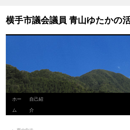
横手市議会議員 青山ゆたかの
ホー
自己紹
ム
介
←
雨の中で