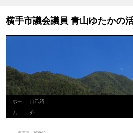
横手市議会議員 青山ゆたかの
ホー
自己紹
ム
介
←
岸田派、解散!?