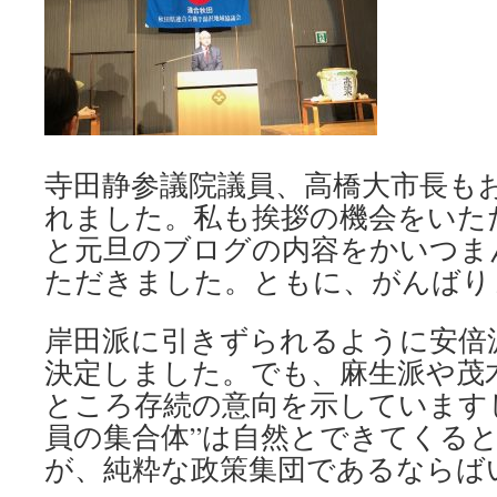
寺田静参議院議員、高橋大市長も
れました。私も挨拶の機会をいた
と元旦のブログの内容をかいつま
ただきました。ともに、がんばり
岸田派に引きずられるように安倍
決定しました。でも、麻生派や茂
ところ存続の意向を示しています
員の集合体”は自然とできてくる
が、純粋な政策集団であるならば