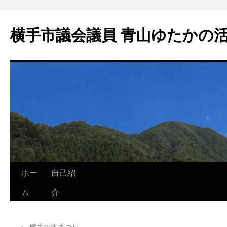
横手市議会議員 青山ゆたかの
ホー
自己紹
ム
介
←
横手の雪まつり