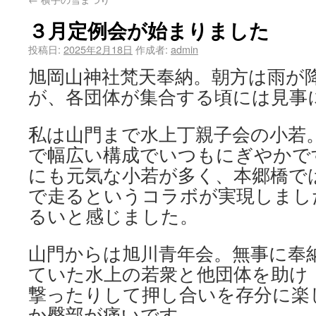
３月定例会が始まりました
投稿日:
2025年2月18日
作成者:
admin
旭岡山神社梵天奉納。朝方は雨が
が、各団体が集合する頃には見事
私は山門まで水上丁親子会の小若
で幅広い構成でいつもにぎやかで
にも元気な小若が多く、本郷橋で
で走るというコラボが実現しまし
るいと感じました。
山門からは旭川青年会。無事に奉
ていた水上の若衆と他団体を助け
撃ったりして押し合いを存分に楽
か臀部が痛いです。