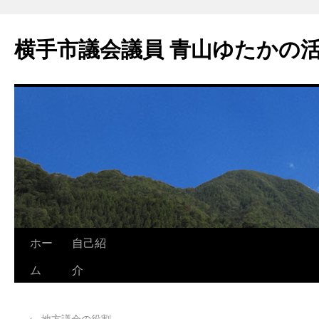
横手市議会議員 青山ゆたかの
ホー
自己紹
ム
介
←
地方議会の役割