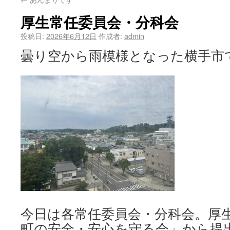
厚生常任委員会・分科会
投稿日:
2026年6月12日
作成者:
admin
曇り空から雨模様となった横手市
今日は各常任委員会・分科会。厚
町の安全・安心を守る会」から提