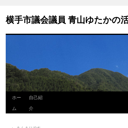
横手市議会議員 青山ゆたかの
ホー
自己紹
ム
介
←
あんまりです