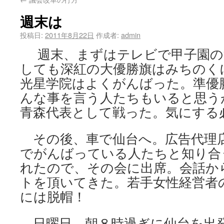
週末は
投稿日:
2011年8月22日
作成者:
admin
週末、まずはテレビで甲子園の
しても深紅の大優勝旗はみちのく
光星学院はよくがんばった。準優
んな事を言う人たちもいると思う
青森代表として戦った。気にする
その後、車で仙台へ。広告代理
でがんばっている人たちと知り合
れたので、その会に出席。会話か
トを頂いてきた。若手女性経営者
には脱帽！
日曜日、朝８時過ぎに仙台を出