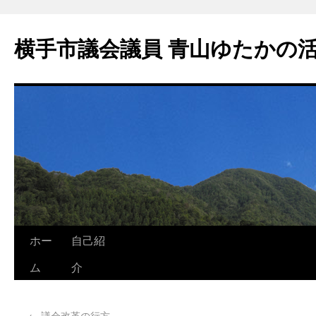
横手市議会議員 青山ゆたかの
ホー
自己紹
ム
介
←
議会改革の行方