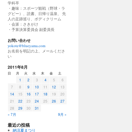
学科卒
・趣味：スポーツ観戦（野球・ラ
グビー）、読書、日帰り温泉、 先
人の足跡巡り、ボディクリーム
・会派：さきがけ
・予算決算委員会 副委員長
お問い合わせ
yokote@blueyama.com
お名前を明記の上、メールくださ
い
2011年8月
日
月
火
水
木
金
土
1
2
3
4
5
6
7
8
9
10
11
12
13
14
15
16
17
18
19
20
21
22
23
24
25
26
27
28
29
30
31
« 7月
9月 »
最近の投稿
納涼夏まつり