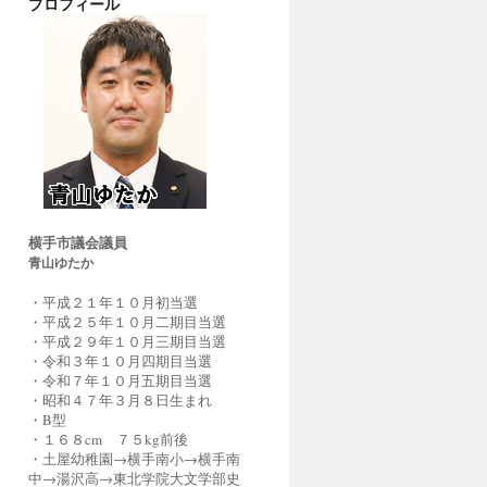
プロフィール
横手市議会議員
青山ゆたか
・平成２１年１０月初当選
・平成２５年１０月二期目当選
・平成２９年１０月三期目当選
・令和３年１０月四期目当選
・令和７年１０月五期目当選
・昭和４７年３月８日生まれ
・B型
・１６８cm ７５kg前後
・土屋幼稚園→横手南小→横手南
中→湯沢高→東北学院大文学部史