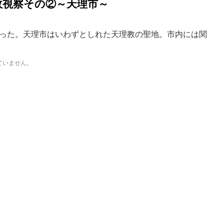
政視察その②～天理市～
った。天理市はいわずとしれた天理教の聖地。市内には関
ていません。