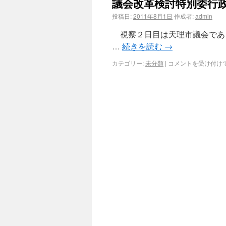
議会改革検討特別委行
投稿日:
2011年8月1日
作成者:
admin
視察２日目は天理市議会であ
…
続きを読む
→
カテゴリー:
未分類
|
コメントを受け付け