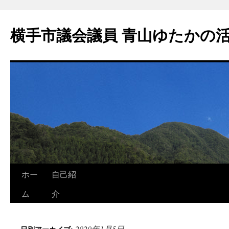
横手市議会議員 青山ゆたかの
ホー
自己紹
ム
介
2020年1月5日