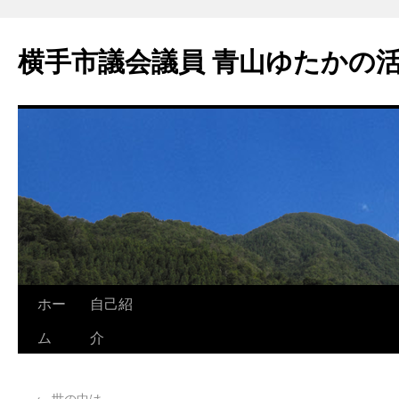
横手市議会議員 青山ゆたかの
ホー
自己紹
ム
介
←
世の中は