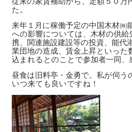
従来の家賃補助から、定額５０万
た。
来年１月に稼働予定の中国木材㈱
への影響については、木材の供給
携、関連施設建設等の投資、能代
業団地の造成、賃金上昇といった
込まれるとのことで参加者一同、
昼食は旧料亭・金勇で。私が伺う
いつ来ても良いですね！