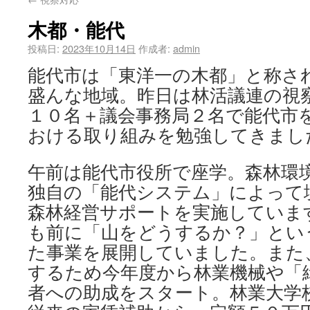
木都・能代
投稿日:
2023年10月14日
作成者:
admin
能代市は「東洋一の木都」と称さ
盛んな地域。昨日は林活議連の視
１０名＋議会事務局２名で能代市
おける取り組みを勉強してきまし
午前は能代市役所で座学。森林環
独自の「能代システム」によって
森林経営サポートを実施していま
も前に「山をどうするか？」とい
た事業を展開していました。また
するため今年度から林業機械や「
者への助成をスタート。林業大学