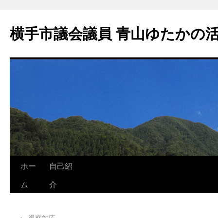
横手市議会議員 青山ゆたかの
ホー
自己紹
ム
介
←
視察対応