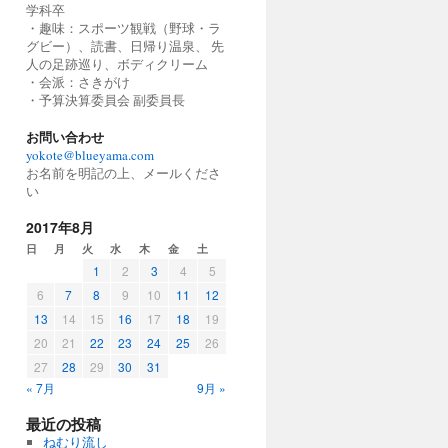
学科卒
・趣味：スポーツ観戦（野球・ラ
グビー）、読書、日帰り温泉、 先
人の足跡巡り、ボディクリーム
・会派：さきがけ
・予算決算委員会 副委員長
お問い合わせ
yokote@blueyama.com
お名前を明記の上、メールくださ
い
2017年8月
日
月
火
水
木
金
土
1
2
3
4
5
6
7
8
9
10
11
12
13
14
15
16
17
18
19
20
21
22
23
24
25
26
27
28
29
30
31
« 7月
9月 »
最近の投稿
ねむり流し