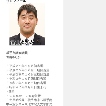
プロフィール
横手市議会議員
青山ゆたか
・平成２１年１０月初当選
・平成２５年１０月二期目当選
・平成２９年１０月三期目当選
・令和３年１０月四期目当選
・令和７年１０月五期目当選
・昭和４７年３月８日生まれ
・B型
・１６８cm ７５kg前後
・土屋幼稚園→横手南小→横手南
中→湯沢高→東北学院大文学部史