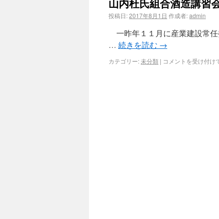
山内杜氏組合酒造講習
投稿日:
2017年8月1日
作成者:
admin
一昨年１１月に産業建設常任
…
続きを読む
→
カテゴリー:
未分類
|
コメントを受け付け