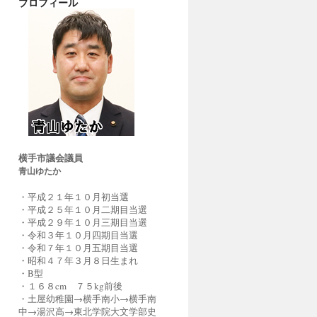
プロフィール
横手市議会議員
青山ゆたか
・平成２１年１０月初当選
・平成２５年１０月二期目当選
・平成２９年１０月三期目当選
・令和３年１０月四期目当選
・令和７年１０月五期目当選
・昭和４７年３月８日生まれ
・B型
・１６８cm ７５kg前後
・土屋幼稚園→横手南小→横手南
中→湯沢高→東北学院大文学部史