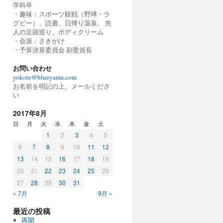
学科卒
・趣味：スポーツ観戦（野球・ラ
グビー）、読書、日帰り温泉、 先
人の足跡巡り、ボディクリーム
・会派：さきがけ
・予算決算委員会 副委員長
お問い合わせ
yokote@blueyama.com
お名前を明記の上、メールくださ
い
2017年8月
日
月
火
水
木
金
土
1
2
3
4
5
6
7
8
9
10
11
12
13
14
15
16
17
18
19
20
21
22
23
24
25
26
27
28
29
30
31
« 7月
9月 »
最近の投稿
再開