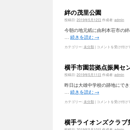
絆の茂里公園
投稿日:
2019年5月12日
作成者:
admin
今朝の地元紙に由利本荘市の絆
…
続きを読む
→
カテゴリー:
未分類
|
コメントを受け付け
横手市園芸拠点振興セ
投稿日:
2019年5月11日
作成者:
admin
昨日は大雄中学校の跡地にでき
…
続きを読む
→
カテゴリー:
未分類
|
コメントを受け付け
横手ライオンズクラブ
投稿日:
2019年5月10日
作成者:
admin