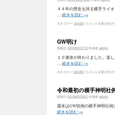
４４年の歴史を誇る横手ライオ
…
続きを読む
→
カテゴリー:
未分類
|
コメントを受け付け
GW明け
投稿日:
2019年5月7日
作成者:
admin
１０連休が終わりました。楽し
…
続きを読む
→
カテゴリー:
未分類
|
コメントを受け付け
令和最初の横手神明社
投稿日:
2019年5月6日
作成者:
admin
週末はGW恒例の横手神明社例大
続きを読む
→