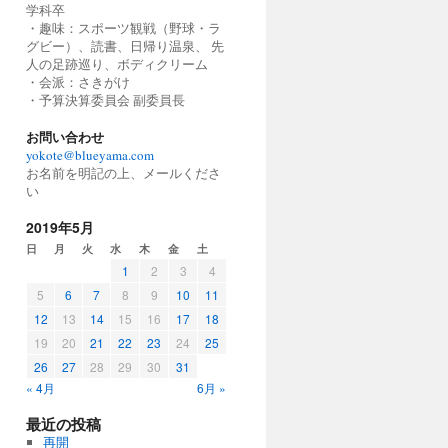
学科卒
・趣味：スポーツ観戦（野球・ラ
グビー）、読書、日帰り温泉、 先
人の足跡巡り、ボディクリーム
・会派：さきがけ
・予算決算委員会 副委員長
お問い合わせ
yokote@blueyama.com
お名前を明記の上、メールくださ
い
2019年5月
日
月
火
水
木
金
土
1
2
3
4
5
6
7
8
9
10
11
12
13
14
15
16
17
18
19
20
21
22
23
24
25
26
27
28
29
30
31
« 4月
6月 »
最近の投稿
再開