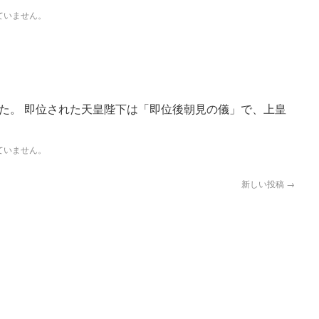
ていません。
た。 即位された天皇陛下は「即位後朝見の儀」で、上皇
ていません。
新しい投稿
→