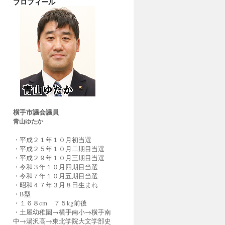
プロフィール
横手市議会議員
青山ゆたか
・平成２１年１０月初当選
・平成２５年１０月二期目当選
・平成２９年１０月三期目当選
・令和３年１０月四期目当選
・令和７年１０月五期目当選
・昭和４７年３月８日生まれ
・B型
・１６８cm ７５kg前後
・土屋幼稚園→横手南小→横手南
中→湯沢高→東北学院大文学部史